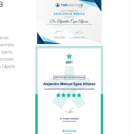
a
nicas
permite
s tanto
ecisión
s rápida