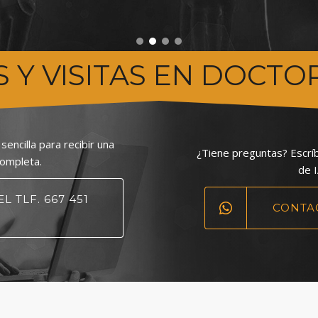
S Y VISITAS EN DOCTO
sencilla para recibir una
¿Tiene preguntas? Escr
completa.
de I
L TLF. 667 451
CONTA