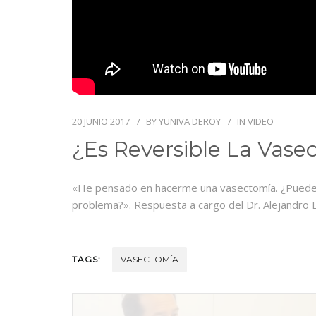
20 JUNIO 2017
BY
YUNIVA DEROY
IN
VIDEO
¿Es Reversible La Vase
«He pensado en hacerme una vasectomía. ¿Puede s
problema?». Respuesta a cargo del Dr. Alejandro E
TAGS:
VASECTOMÍA