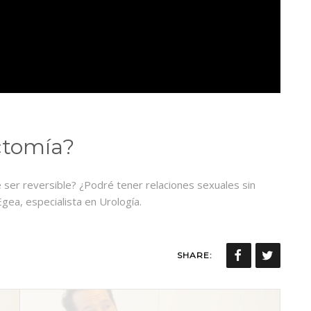
ctomía?
er reversible? ¿Podré tener relaciones sexuales sin
gea, especialista en Urología.
SHARE: