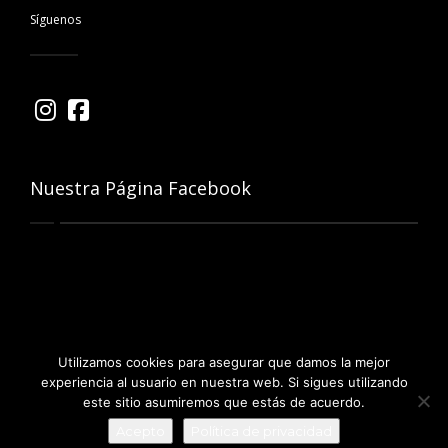
Síguenos
Nuestra Página Facebook
Utilizamos cookies para asegurar que damos la mejor
© 2026 Dr Alejandro Egea • Web design :
Yunaima Oyola
experiencia al usuario en nuestra web. Si sigues utilizando
este sitio asumiremos que estás de acuerdo.
Acepto
Política de privacidad
Aviso Legal
•
Politica de Privacidad
•
Politique de Cookies