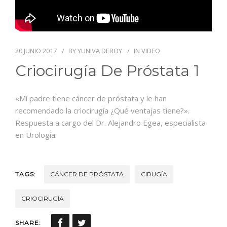
NOTICIAS
CENTROS
20 JUNIO 2017
BY
YUNIVA DEROY
IN
VIDEO
Criocirugía De Próstata 1
«Mi padre tiene cáncer de próstata y le han
recomendado la criocirugía ¿Qué ventajas tiene?».
Respuesta a cargo del Dr. Alejandro Egea, especialista
en Urología.
TAGS:
CÁNCER DE PRÓSTATA
CIRUGÍA
CRIOCIRUGÍA
SHARE: