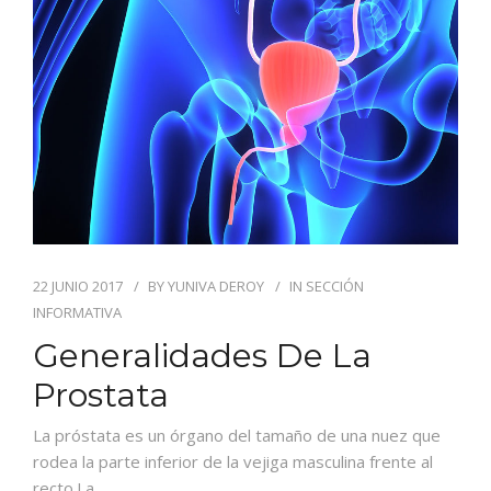
NOTICIAS
CENTROS
22 JUNIO 2017
BY
YUNIVA DEROY
IN
SECCIÓN
INFORMATIVA
Generalidades De La
Prostata
La próstata es un órgano del tamaño de una nuez que
rodea la parte inferior de la vejiga masculina frente al
recto.La…